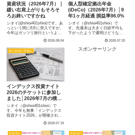
資産状況（2026年7月）｜
個人型確定拠出年金
緩い右肩上がりもそろそ
(iDeCo)（2026年7月）│9
ろお終いですかね
年1ヶ月経過 損益率96.0%
シオイ(@shioi401shioi)です。あ
シオイ（@shioi401shioi）で
っという間に8月に突入ですが、
す。先週末は大きく日経平均も
今年はガッツリ旅行というより
下がったようで週明けどうなる
は近場で過ごす予定です。それ
のか個別株を持っていると動向
2026.08.04
2026.07.20
にしても暑かったり急に涼しく
がきになるところではあります
なったりと気温差に体がついて
が、インデックス投信メインだ
スポンサーリンク
積立投資の実践記
いけないです。７月終わってみ
と短期的なノイズとして気にす
ると若干減ってはいました...
ることも無くスルーできるのが
いい...
インデックス投資ナイト
2026のチケットに参加し
ました│2026年7月の積立
投資を実行しました
シオイ（@shioi401shioi）で
す。今年も無事「インデックス
投資ナイト2026」が開催されて
早１週間強が立ちましたが株式
2026.07.19
相場は大きく下落が続いている
ようですね。そんな状況でもい
投資信託
投資信託
つもの通り淡々と積み立ててい