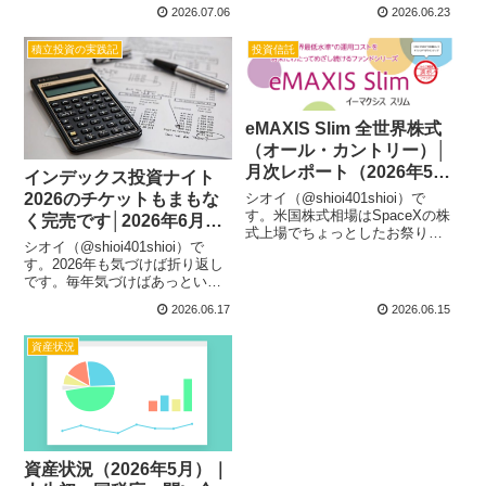
に入って数日経ってしまいまし
う間に１年が終わってしまいそ
2026.07.06
2026.06.23
たが一応定点観測はしておかな
うで怖いですが前半戦は皆さま
いとですね。それでは6月の資産
はどうだったでしょうか？世の
積立投資の実践記
投資信託
状況をざっと確認しておきたい
中的には日経平均も７万円台を
と思います。2026...
突破して引き続き半導体需要
で...
eMAXIS Slim 全世界株式
（オール・カントリー）│
月次レポート（2026年5
インデックス投資ナイト
月）
2026のチケットもまもな
シオイ（@shioi401shioi）で
す。米国株式相場はSpaceXの株
く完売です│2026年6月の
式上場でちょっとしたお祭り騒
積立投資を実行しました
シオイ（@shioi401shioi）で
ぎでしたね。この後もAI企業の
す。2026年も気づけば折り返し
上場も控えていますし賑やかが
です。毎年気づけばあっという
引き続き続いていきそうです
間に時が過ぎていますね。来月
ね。大型IPOがその後どうなっ
2026.06.17
2026.06.15
はいよいよインデックス投資家
ていくのかは神のみぞ知る...
にとっての年1のイベント「イン
資産状況
デックス投資ナイト2026」が開
催です。現地参加のチケ...
資産状況（2026年5月）｜