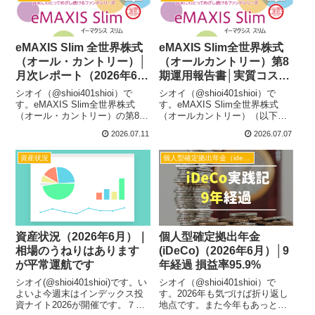
くだけなので特段方針にブレ
は...
eMAXIS Slim 全世界株式
eMAXIS Slim全世界株式
（オール・カントリー）│
（オールカントリー）第8
月次レポート（2026年6
期運用報告書│実質コスト
月）
は0.085%、総経費率
シオイ（@shioi401shioi）で
シオイ（@shioi401shioi）で
0.07％と問題ない内容です
す。eMAXIS Slim全世界株式
す。eMAXIS Slim全世界株式
（オール・カントリー）の第8期
（オールカントリー）（以下、
決算の内容は引き続き好調で、
オールカントリー）の第8期運用
2026.07.11
2026.07.07
実質コストも0.085%(１万口あた
報告書が公表されています。月
り26円）と文句のつけようのな
次レポートでのウォッチからベ
資産状況
個人型確定拠出年金（ideco)
い内容でした。コストについて
ンチマークとの乖離も少なく安
はよかったら...
定しているので不安要素...
資産状況（2026年6月）｜
個人型確定拠出年金
相場のうねりはあります
(iDeCo)（2026年6月）│9
が平常運航です
年経過 損益率95.9%
シオイ(@shioi401shioi)です。い
シオイ（@shioi401shioi）で
よいよ今週末はインデックス投
す。2026年も気づけば折り返し
資ナイト2026が開催です。７月
地点です。また今年もあっとい