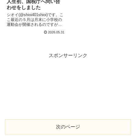
人生初、国税庁へ問い合
わせをしました
シオイ(@shioi401shioi)です。こ
こ最近の５月は月末に小学校の
運動会が開催されるのですが今
年も予定通り暑い中無事に開催
2026.05.31
されました。資産も４月に続き
５月も順調に増えており一安心
です。７月はいよいよ「インデ
ックス投資ナイト2026」...
スポンサーリンク
次のページ