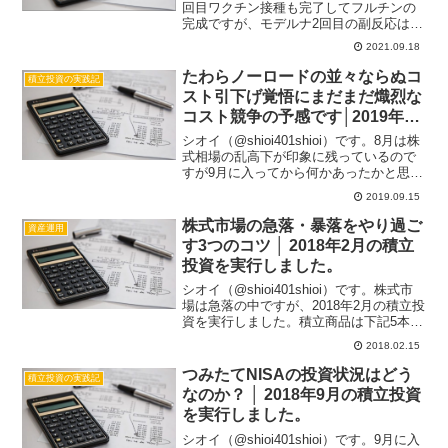
回目ワクチン接種も完了してフルチンの
完成ですが、モデルナ2回目の副反応は個
人的には39度台の発熱にやられて大変で
2021.09.18
した。これから摂取される方は2日または
3日くらいは安静にできる期間を確保し
たわらノーロードの並々ならぬコ
積立投資の実践記
て...
スト引下げ覚悟にまだまだ熾烈な
コスト競争の予感です│2019年9
月の積立投資を実行しました。
シオイ（@shioi401shioi）です。8月は株
式相場の乱高下が印象に残っているので
すが9月に入ってから何かあったかと思う
ほど気にしていません。そんな感じなの
2019.09.15
でたぶん下落しているのではなく堅調に
推移しているんだろうなと思って証券口
株式市場の急落・暴落をやり過ご
資産運用
座を開...
す3つのコツ │ 2018年2月の積立
投資を実行しました。
シオイ（@shioi401shioi）です。株式市
場は急落の中ですが、2018年2月の積立投
資を実行しました。積立商品は下記5本で
す。・楽天・全世界株式インデックスフ
2018.02.15
ァンド （信託報酬：0.2396％ 実質コス
ト：未詳）・楽天・全米株式イン...
つみたてNISAの投資状況はどう
積立投資の実践記
なのか？ │ 2018年9月の積立投資
を実行しました。
シオイ（@shioi401shioi）です。9月に入