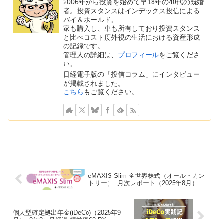
2006年から投資を始めて早18年の40代の既婚
者。投資スタンスはインデックス投信による
バイ＆ホールド。
家も購入し、車も所有しており投資スタンス
と比べコスト度外視の生活における資産形成
の記録です。
管理人の詳細は、
プロフィール
をご覧くださ
い。
日経電子版の「投信コラム」にインタビュー
が掲載されました。
こちら
もご覧ください。
eMAXIS Slim 全世界株式（オール・カン
トリー）│月次レポート（2025年8月）
個人型確定拠出年金(iDeCo)（2025年9