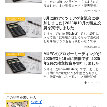
ってだいぶ涼しい日が出てくるようにな
りました。まだ楽天カード・楽天証券の
ポイント攻勢は留まるところを知らない
2018.09.16
状況ですが、SBI証券は特になんの動きは
ありません。お約束の後出しじゃんけん
8月に続けてツミアゲ交流会に参
積立投資の実践記
で何...
加しました│2023年10月の積立投
資を実行しました
シオイ（@shioi401shioi）です。10月に
入って徐々に朝晩が涼しくなって夏の終
わりを感じつつももう秋じゃなくて冬に
入ってきているなと感じていますが、
2023.10.16
2023年ももう終盤で終わりに差し掛かっ
ています。お祭り、運動会もコロナ前の
MUFGのブロガーミーティングが
積立投資の実践記
状況に...
2025年3月19日に開催です│2025
年2月の積立投資を実行しました
シオイ（@shioi401shioi）です。あっと
いう間に気づけば2月も中盤となりまし
た。仕事の忙しさと家のこと相続関係の
残務処理でなかなかのんびりしてもいら
2025.02.15
れない日々が続いています。相場の方も
あまり見ていられませんが一進一退とい
った軟調な...
この記事を書いた人
シオイ