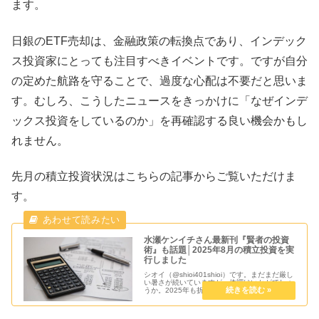
ます。
日銀のETF売却は、金融政策の転換点であり、インデック
ス投資家にとっても注目すべきイベントです。ですが自分
の定めた航路を守ることで、過度な心配は不要だと思いま
す。むしろ、こうしたニュースをきっかけに「なぜインデ
ックス投資をしているのか」を再確認する良い機会かもし
れません。
先月の積立投資状況はこちらの記事からご覧いただけま
す。
水瀬ケンイチさん最新刊『賢者の投資
術』も話題│2025年8月の積立投資を実
行しました
シオイ（@shioi401shioi）です。まだまだ厳し
い暑さが続いていますが、体調はいかがでしょ
うか。2025年も折り返しを過ぎましたね。4月
の急落からここまでの回復を予想できた人はほ
とんどいなかったのではないでしょうか。これ
から2026...