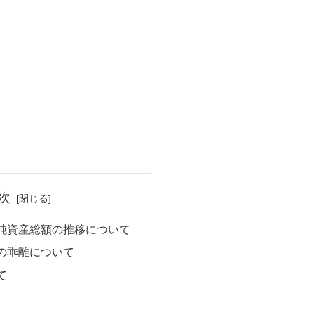
次
純資産総額の推移について
の乖離について
て