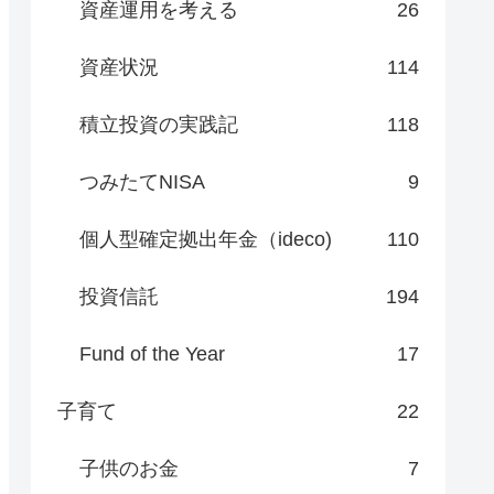
資産運用を考える
26
資産状況
114
積立投資の実践記
118
つみたてNISA
9
個人型確定拠出年金（ideco)
110
投資信託
194
Fund of the Year
17
子育て
22
子供のお金
7