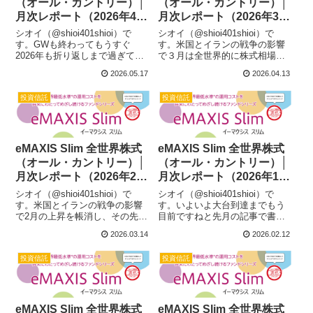
（オール・カントリー）│
（オール・カントリー）│
月次レポート（2026年4
月次レポート（2026年3
月）
月）
シオイ（@shioi401shioi）で
シオイ（@shioi401shioi）で
す。GWも終わってもうすぐ
す。米国とイランの戦争の影響
2026年も折り返しまで過ぎてし
で３月は全世界的に株式相場は
まいますね。世界情勢は相変わ
下げて終わりましたね。こんな
2026.05.17
2026.04.13
らず不穏な状況ながらも株式相
時はいつもより口数多く買い付
場は比較的好調に推移している
けできたことをヨシとして、あ
投資信託
投資信託
ようです。4月はその恩恵を受け
まり投資成績については気にし
て基準価額も大きく押し上げ
ないほうがいいですね。それで
て...
は、...
eMAXIS Slim 全世界株式
eMAXIS Slim 全世界株式
（オール・カントリー）│
（オール・カントリー）│
月次レポート（2026年2
月次レポート（2026年1
月）
月）
シオイ（@shioi401shioi）で
シオイ（@shioi401shioi）で
す。米国とイランの戦争の影響
す。いよいよ大台到達までもう
で2月の上昇を帳消し、その先も
目前ですねと先月の記事で書き
雲行きが怪しくなっています。
ましたがついにその日がやって
2026.03.14
2026.02.12
一時的に下げても翌日にはすぐ
きましたね！！幅広く多くの人
に回復基調になったりと過去に
に保有されるファンドに成長し
投資信託
投資信託
あったような大きな暴落はやっ
てくれてうれしい限りです。そ
てきていませんが、それでもこ
れでは、eMAXIS Slim ...
れ...
eMAXIS Slim 全世界株式
eMAXIS Slim 全世界株式