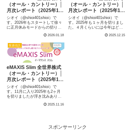
（オール・カントリー）│
（オール・カントリー）│
月次レポート（2025年12
月次レポート（2025年11
月）
月）
シオイ（@shioi401shioi）で
シオイ（@shioi401shioi）で
す。2026年もスタートして徐々
す。2025年も１ヶ月を切りまし
に正月休みモードからの切り替
た。４月くらいには今年はどう
えも出来てきたころでしょう
なるかと思ったものですがその
2026.01.18
2025.12.15
か？株式相場は昨年からの調子
後はなんだかんだと上昇してい
が続いてきているようですが、
っており、こんな展開も予測す
投資信託
引き続き仕事や家のことにてん
るのは無理そうですよね。そん
やわんやであまりニュースに追
な中、純資産総額も９兆円に
い...
手...
eMAXIS Slim 全世界株式
（オール・カントリー）│
月次レポート（2025年10
月）
シオイ（@shioi401shioi）で
す。11月に入り2025年も2ヶ月
を切りましたが浮き沈みありつ
つも保有資産は徐々に右肩上が
2025.11.16
りで上昇中とありがたいことで
す。日本含め世界情勢が安定し
ているかと言えばそうでもなく
いつ何かのきっかけで暴落が...
スポンサーリンク