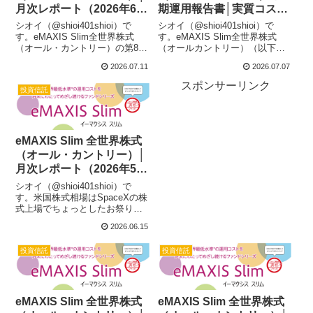
月次レポート（2026年6
期運用報告書│実質コスト
月）
は0.085%、総経費率
シオイ（@shioi401shioi）で
シオイ（@shioi401shioi）で
0.07％と問題ない内容です
す。eMAXIS Slim全世界株式
す。eMAXIS Slim全世界株式
（オール・カントリー）の第8期
（オールカントリー）（以下、
決算の内容は引き続き好調で、
オールカントリー）の第8期運用
2026.07.11
2026.07.07
実質コストも0.085%(１万口あた
報告書が公表されています。月
り26円）と文句のつけようのな
次レポートでのウォッチからベ
スポンサーリンク
投資信託
い内容でした。コストについて
ンチマークとの乖離も少なく安
はよかったら...
定しているので不安要素...
eMAXIS Slim 全世界株式
（オール・カントリー）│
月次レポート（2026年5
月）
シオイ（@shioi401shioi）で
す。米国株式相場はSpaceXの株
式上場でちょっとしたお祭り騒
ぎでしたね。この後もAI企業の
2026.06.15
上場も控えていますし賑やかが
引き続き続いていきそうです
投資信託
投資信託
ね。大型IPOがその後どうなっ
ていくのかは神のみぞ知る...
eMAXIS Slim 全世界株式
eMAXIS Slim 全世界株式