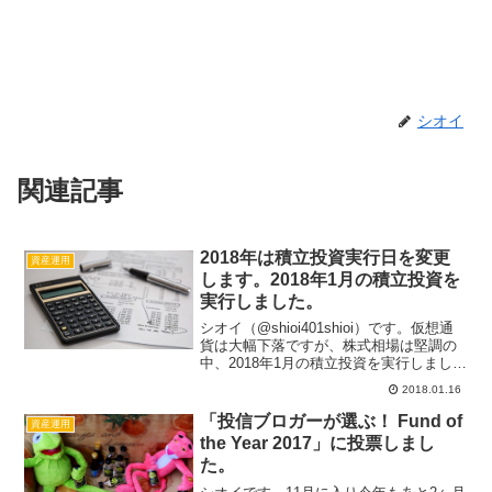
シオイ
関連記事
2018年は積立投資実行日を変更
資産運用
します。2018年1月の積立投資を
実行しました。
シオイ（@shioi401shioi）です。仮想通
貨は大幅下落ですが、株式相場は堅調の
中、2018年1月の積立投資を実行しまし
た。積立商品は下記5本です。・楽天・全
2018.01.16
世界株式インデックスファンド （信託報
酬：0.2396％ 実質コスト：未詳）...
「投信ブロガーが選ぶ！ Fund of
資産運用
the Year 2017」に投票しまし
た。