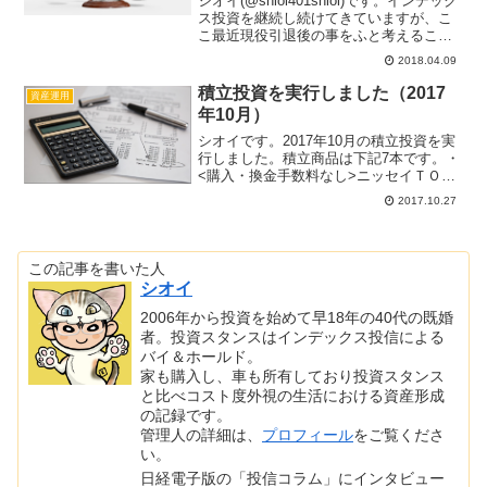
シオイ(@shioi401shioi)です。インデック
ス投資を継続し続けてきていますが、こ
こ最近現役引退後の事をふと考えること
が少し多くなりました。インデックス投
2018.04.09
資で資産を積み上げて、それを取り崩し
て老後の生活を豊かなものにすることが
積立投資を実行しました（2017
資産運用
自分の...
年10月）
シオイです。2017年10月の積立投資を実
行しました。積立商品は下記7本です。・
<購入・換金手数料なし>ニッセイＴＯＰ
ＩＸインデックスファンド（信託報酬：
2017.10.27
0.18% 実質コスト：0.19%）・<購入・
換金手数料なし>ニッセイ外国株式インデ
ッ...
この記事を書いた人
シオイ
2006年から投資を始めて早18年の40代の既婚
者。投資スタンスはインデックス投信による
バイ＆ホールド。
家も購入し、車も所有しており投資スタンス
と比べコスト度外視の生活における資産形成
の記録です。
管理人の詳細は、
プロフィール
をご覧くださ
い。
日経電子版の「投信コラム」にインタビュー