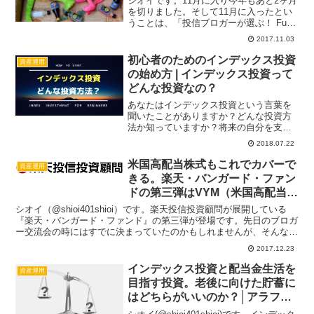
シオイです。11月に入り今年もあと2ヶ月
を切りました。そして11月に入ったとい
うことは、「投信ブロガーが選ぶ！ Fund
of the Year 2017」の投票が開始されまし
2017.11.03
た。「投信ブロガーが選ぶ！ Fund of the
Year 2...
初心者のためのインデックス投資
資産運用
の始め方 | インデックス投資って
どんな投資なの？
あなたはインデックス投資という言葉を
聞いたことがありますか？どんな投資方
法か知っていますか？将来の自分を支え
るために今の自分が出来ることは、将来
2018.07.22
に向けて資産運用を行い必要なお金を準
備することです。でもどんな資産運用っ
米国高配当株式もこれでカバーで
資産運用
て難しいのではないか、忙...
きる。楽天・バンガード・ファン
ドの第三弾はVYM（米国高配当株
式）！！
シオイ（@shioi401shioi）です。楽天投信投資顧問が展開している
『楽天・バンガード・ファンド』の第三弾が登場です。先日のブロガ
ー交流会の時にはすでに決まっていたのかもしれませんが、そんな気
配は微塵も出ていませんでした。今回はVYM...
2017.12.23
インデックス投資と配当金生活を
資産運用
目指す投資。老後に向けた貯蓄に
はどちらがいいのか？│アラフォ
ー既婚（子供有）の場合