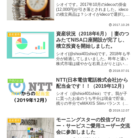
シオイです。2017年10月のidecoの掛金
(12,000円)が引き落とされました。ideco
の積立商品は？シオイがidecoで選択した
商品は以下になります。たわらノーロー
ド 先進国株式 ファンドの管理費用
2017.10.26
（信託報酬含む）：0.243%i...
資産状況（2018年6月）｜妻のつ
資産運用
みたてNISA口座開設が完了し、
積立投資を開始しました。
シオイ(@shioi401shioi)です。2018年も半
分が経過してしまいました。昨年と違い
株式市場は緩やかな右肩上がりとはいか
ない状況ですが、2018年6月の資産状況確
2018.07.01
認します。2018年6月30日時点のアセッ
ト・アロケーションです。※...
NTT(日本電信電話株式会社)から
子供のお金
配当金です！！（2019年12月）
シオイ（@shioi401shioi）です。我が子
に貰ったお金のうち半分は現金で貯金、
残りの半分でeMAXIS Slimバランス（８
資産均等型）をジュニアNISAで購入して
2019.12.07
います。ただ子供にも配当金という収入
を体験してもらいたくて特定口座で...
モーニングスターの投信ブロガ
資産運用
ー・サービスご愛用ユーザー交流
会に参加しました