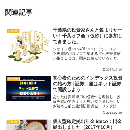
関連記事
千葉県の投資家さんと集まりたー
資産運用
い！千葉オフ会（仮称）に参加し
てきました。
シオイ（@shioi401shioi）です。コツコ
ツ投資家がコツコツ集まる夕べ等投資家
が集まる会は、関東に住んでいるとどう
しても東京に集中します。船橋在住のシ
オイとしては、千葉でもそんなイベント
2017.12.10
が無いのかなと思って検索して全くヒッ
トせず。そ...
初心者のためのインデックス投資
資産運用
の始め方 | 証券口座はネット証券
で開設しよう！
あなたは資産運用の必要性を理解し、投
資を始めてみようと思い立ちました。い
ざ始める前に生活防衛資金・リスク許容
度を決め、資産配分（アセットアロケー
2018.07.29
ション）・購入するインデックスファン
ドを決定したら商品を購入する証券口座
個人型確定拠出年金 ideco：掛金
資産運用
を開設します。初心者はど...
拠出しました（2017年10月）