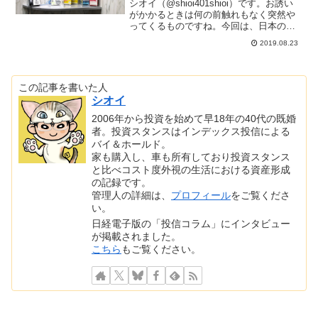
シオイ（@shioi401shioi）です。お誘い
がかかるときは何の前触れもなく突然や
ってくるものですね。今回は、日本の投
資信託の格付け評価を中心に金融・経済
2019.08.23
情報を提供しているモーニングスターさ
んからお声がけいただいてユーザー交流
会に参加さ...
この記事を書いた人
シオイ
2006年から投資を始めて早18年の40代の既婚
者。投資スタンスはインデックス投信による
バイ＆ホールド。
家も購入し、車も所有しており投資スタンス
と比べコスト度外視の生活における資産形成
の記録です。
管理人の詳細は、
プロフィール
をご覧くださ
い。
日経電子版の「投信コラム」にインタビュー
が掲載されました。
こちら
もご覧ください。