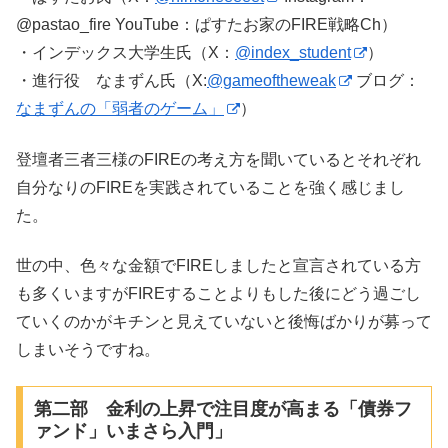
@pastao_fire YouTube：ぱすたお家のFIRE戦略Ch）
・インデックス大学生氏（X：
@index_student
）
・進行役 なまずん氏（X:
@gameoftheweak
ブログ：
なまずんの「弱者のゲーム」
）
登壇者三者三様のFIREの考え方を聞いているとそれぞれ
自分なりのFIREを実践されていることを強く感じまし
た。
世の中、色々な金額でFIREしましたと宣言されている方
も多くいますがFIREすることよりもした後にどう過ごし
ていくのかがキチンと見えていないと後悔ばかりが募って
しまいそうですね。
第二部 金利の上昇で注目度が高まる「債券フ
ァンド」いまさら入門」