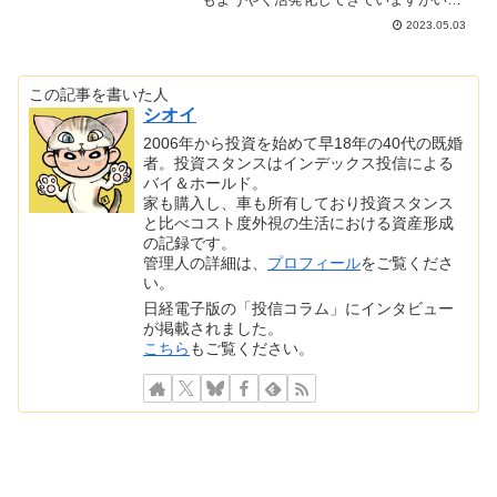
がお過ごしでしょうか？個人的に満員電
2023.05.03
車の窮屈さが若干和らいで良かったです
が、休み明けも少しでもそれが続いてく
れるこ...
この記事を書いた人
シオイ
2006年から投資を始めて早18年の40代の既婚
者。投資スタンスはインデックス投信による
バイ＆ホールド。
家も購入し、車も所有しており投資スタンス
と比べコスト度外視の生活における資産形成
の記録です。
管理人の詳細は、
プロフィール
をご覧くださ
い。
日経電子版の「投信コラム」にインタビュー
が掲載されました。
こちら
もご覧ください。