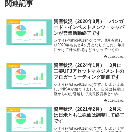
関連記事
資産状況（2020年8月）｜バンガ
資産状況
ード・インベストメンツ・ジャパ
ンが営業活動終了です
シオイ(@shioi401shioi)です。8月も終わ
り2020年もあと4ヶ月となりました。年末
にかけて株式相場はどうなっていくのか
全く先が読めません。コロナとの付き合
2020.09.01
いもまだまだ長くなりそうだし、今年の
年末年始も家で静かに過ごしていくこ
資産状況（2024年1月）｜3月に
資産状況
と...
三菱UFJアセットマネジメントの
ブロガーミーティング開催です
シオイ(@shioi401shioi)です。いよいよ新
しいNISAが始まりました。自分は特定口
座からのお引越しで成長投資枠とつみた
て投資枠の一部を埋めました。残りは毎
2024.02.01
月つみたて投資枠で埋めていくので年間
投資の多くが終わった感があります。今
資産状況（2021年2月）｜2月末
資産状況
回...
は日米ともに株価は調整して終了
です
シオイ(@shioi401shioi)です。いよいよ首