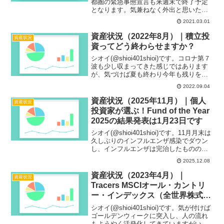
都圏の緊急事態宣言も来週末で終了予定
となります。気兼ねなく外出と思いたい
ところですが、今年は花粉の影響がひど
2021.03.01
くて出歩きたくないくらいです。米国株
は金利上昇により株がは下落し、日経平
資産状況（2022年8月）｜積立投
資産状況
均も1...
資ってどう終わらせますか？
シオイ(@shioi401shioi)です。コロナ第７
波も少し収まってきた感じではあります
が、気づけば夏も終わり今年も残りを数
えた方が早くなってしまいました。ドル
2022.09.04
円は140円台となり、円高になる要素もな
いことからなかなかドル転に及び腰にな
資産状況（2025年11月）｜個人
資産状況
り...
投資家が選ぶ！Fund of the Year
2025の結果発表は1月23日です
シオイ(@shioi401shioi)です。11月月末は
久しぶりのインフルエンザ感染でダウン
し、インフルエンザは完治したものの体
の調子は今ひとつ全快までいっていない
2025.12.08
感じでなんとかやり過ごしています。年
末年始の休みでまた体調を崩すパターン
資産状況（2023年4月）｜
資産状況
にな...
Tracers MSCIオール・カントリ
ー・インデックス（全世界株式）
が設定されましたね
シオイ(@shioi401shioi)です。気が付けば
ゴールデンウィークに突入し、人の流れ
もようやく活発化してきていますがいか