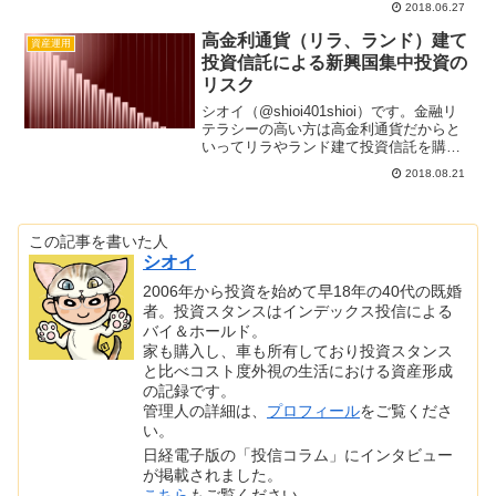
2018.06.27
ますが、最もコストが安い投資信託を選
択していれば間違いないのでしょうか？
高金利通貨（リラ、ランド）建て
資産運用
実は...
投資信託による新興国集中投資の
リスク
シオイ（@shioi401shioi）です。金融リ
テラシーの高い方は高金利通貨だからと
いってリラやランド建て投資信託を購入
する人はいないと思います。金融機関の
2018.08.21
勧められるがままに高金利通貨建ての投
資信託を購入してしまったあなた、トル
コリラや南...
この記事を書いた人
シオイ
2006年から投資を始めて早18年の40代の既婚
者。投資スタンスはインデックス投信による
バイ＆ホールド。
家も購入し、車も所有しており投資スタンス
と比べコスト度外視の生活における資産形成
の記録です。
管理人の詳細は、
プロフィール
をご覧くださ
い。
日経電子版の「投信コラム」にインタビュー
が掲載されました。
こちら
もご覧ください。