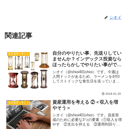
シオイ
関連記事
自分のやりたい事、先送りしてい
資産運用を考える
ませんか？インデックス投資なら
ほったらかしでやりたい事ができ
ますよ。
シオイ（@shioi401shioi）です。今週は
人間ドックがあるため、ラーメンを封印
してストイックな食生活を送っていまし
た。当日分かる検査結果では特に再検査
無しということで、即日ラーメン解禁で
2018.01.20
お腹一杯食べちゃいました。今夜は食べ
ちゃいまし...
資産運用を考える ②＜収入を増
資産運用を考える
やそう＞
シオイ（@shioi401shioi）です。資産形
成のために必要な3つの要素（①収入を増
やす ②支出を抑える ③運用利回りを
上げる）の内、①収入を増やすことにつ