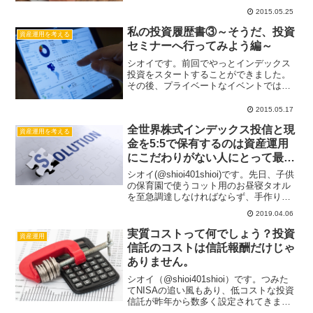
いて考えてみたいと思います。資産形成
2015.05.25
の3つの要素についてはこちらをご覧くだ
私の投資履歴書③～そうだ、投資
さい。...
資産運用を考える
セミナーへ行ってみよう編～
シオイです。前回でやっとインデックス
投資をスタートすることができました。
その後、プライベートなイベントでは結
婚をする等大きなライフイベントがあり
ましたが、忘れもしません2011年3月11
2015.05.17
日、そう東日本大震災です。東日本大震
全世界株式インデックス投信と現
災を経て資産内容の...
資産運用を考える
金を5:5で保有するのは資産運用
にこだわりがない人にとって最適
解ではないか
シオイ(@shioi401shioi)です。先日、子供
の保育園で使うコット用のお昼寝タオル
を至急調達しなければならず、手作りで
用意することがありました。特に手作り
2019.04.06
にこだわりがあった訳ではないので既製
品でも良かったのですが。そんな事があ
実質コストって何でしょう？投資
資産運用
って改...
信託のコストは信託報酬だけじゃ
ありません。
シオイ（@shioi401shioi）です。つみた
てNISAの追い風もあり、低コストな投資
信託が昨年から数多く設定されてきまし
た。1年を経過していない投資信託もあり