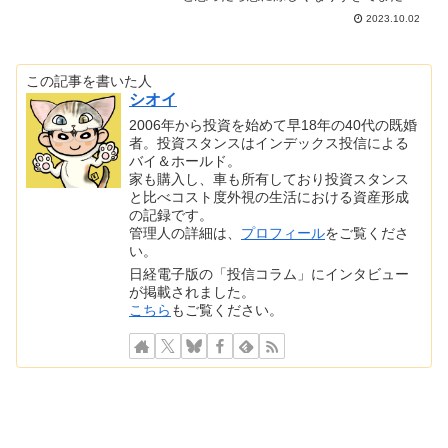
さが戻るというジェットコースターのよ
2023.10.02
うな気温の急激な変化に体力も徐々に削
がれている日々ですが、皆様お元気でし
ょうか...
この記事を書いた人
シオイ
2006年から投資を始めて早18年の40代の既婚
者。投資スタンスはインデックス投信による
バイ＆ホールド。
家も購入し、車も所有しており投資スタンス
と比べコスト度外視の生活における資産形成
の記録です。
管理人の詳細は、
プロフィール
をご覧くださ
い。
日経電子版の「投信コラム」にインタビュー
が掲載されました。
こちら
もご覧ください。