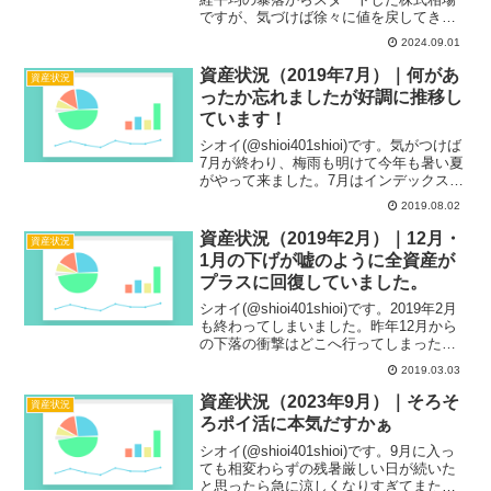
ですが、気づけば徐々に値を戻してきて
おり日本は元に戻った訳ではありません
2024.09.01
がコロナ直後と同様にあっという間に回
復してきました。ただこれで終わりなの
資産状況（2019年7月）｜何があ
資産状況
か、...
ったか忘れましたが好調に推移し
ています！
シオイ(@shioi401shioi)です。気がつけば
7月が終わり、梅雨も明けて今年も暑い夏
がやって来ました。7月はインデックス投
資ナイト2019に登壇させていただいて貴
2019.08.02
重な体験をさせてもらいました。次回は
またチケット争奪戦から参加なのでな...
資産状況（2019年2月）｜12月・
資産状況
1月の下げが嘘のように全資産が
プラスに回復していました。
シオイ(@shioi401shioi)です。2019年2月
も終わってしまいました。昨年12月から
の下落の衝撃はどこへ行ってしまったの
かと思ってしまうくらい気が付けば全資
2019.03.03
産がプラスに回復していました。しばら
くは下落相場が続いて安く口数が増や
資産状況（2023年9月）｜そろそ
資産状況
せ...
ろポイ活に本気だすかぁ
シオイ(@shioi401shioi)です。9月に入っ
ても相変わらずの残暑厳しい日が続いた
と思ったら急に涼しくなりすぎてまた暑