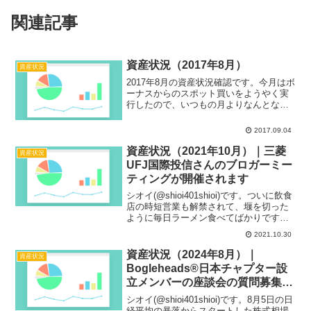
関連記事
資産状況（2017年8月）
資産状況
2017年8月の資産状況確認です。今月はボ
ーナスからのスポット買いをようやく実
行したので、いつもの月よりなんとなく
投資をしてるなという気分になりまし
た。たまにはそんな気分も味わっておか
2017.09.04
ないと、個人投資家の端くれという意識
すら無くなりそうです...
資産状況（2021年10月）｜三菱
資産状況
UFJ国際投信さんのブロガーミー
ティングが開催されます
シオイ(@shioi401shioi)です。ついに飲食
店の時短営業も解禁されて、堰を切った
ように毎日ラーメン食べてばかりです。
いやー仕事帰りにご飯食べに寄るところ
2021.10.30
がないなんてしんどかったなぁ。まだま
だ油断はできませんが、感染予防をしつ
資産状況（2024年8月）｜
資産状況
つ楽し...
Bogleheads®日本チャプター設
立メンバーの座談会の質問募集中
です
シオイ(@shioi401shioi)です。8月5日の日
経平均の暴落からスタートした株式相場