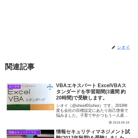
シオイ
関連記事
VBAエキスパート ExcelVBAス
自己啓発
タンダードを学習期間(3週間 約
20時間)で受験します。
シオイ（@shioi401shioi）です。2019年
度も会社の目標設定にあたり自己啓発で
悩みました。子育て中かつもう一人産ま
れる予定があるためガチな資格試験の受
2019.09.16
験勉強に充てる時間はありません。でき
るだけ難易度が低そうだけれど誰でも簡
情報セキュリティマネジメント試
情報セキュリティマネジメント試験
単に取...
験(2017年秋期)を受験しました。