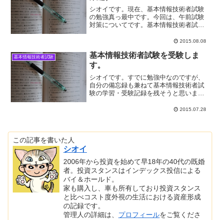
シオイです。現在、基本情報技術者試験
の勉強真っ最中です。今回は、午前試験
対策についてです。基本情報技術者試験
の午前試験について基本情報技術者試験
は全てマーク式で、基本知識を問う全問
2015.08.08
必答の午前試験（80問）と長文の穴埋め
基本情報技術者試験を受験しま
形式で応用力を問う一部...
基本情報技術者試験
す。
シオイです。すでに勉強中なのですが、
自分の備忘録も兼ねて基本情報技術者試
験の学習・受験記録を残そうと思いま
す。ですので、効率的な勉強法等は一切
出てきません。ただ自分のやり方は本当
2015.07.28
に遠回りをしているので反面教師的に参
考にして頂けたら幸いです。...
この記事を書いた人
シオイ
2006年から投資を始めて早18年の40代の既婚
者。投資スタンスはインデックス投信による
バイ＆ホールド。
家も購入し、車も所有しており投資スタンス
と比べコスト度外視の生活における資産形成
の記録です。
管理人の詳細は、
プロフィール
をご覧くださ