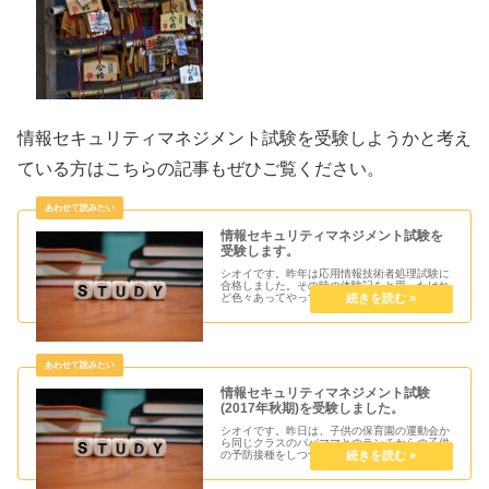
情報セキュリティマネジメント試験を受験しようかと考え
ている方はこちらの記事もぜひご覧ください。
情報セキュリティマネジメント試験を
受験します。
シオイです。昨年は応用情報技術者処理試験に
合格しました。その時の体験記をと思ったけれ
ど色々あってやってきた過程がうる覚えのため
スキップです。応用情報処理試験を取得したシ
オイとしては更にその上の資格をと思ったもの
の、難易度低めの情報セキュリテ...
情報セキュリティマネジメント試験
(2017年秋期)を受験しました。
シオイです。昨日は、子供の保育園の運動会か
ら同じクラスのパパママとのランチからの子供
の予防接種をしつつ帰ってからも家事をこなし
ており翌日に試験があることを忘れたかのよう
な一日でした。ついに2017年秋期の情報セキ