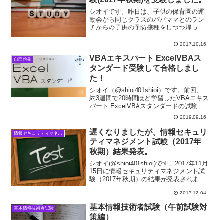
シオイです。昨日は、子供の保育園の運
動会から同じクラスのパパママとのラン
チからの子供の予防接種をしつつ帰って
からも家事をこなしており翌日に試験が
あることを忘れたかのような一日でし
2017.10.16
た。ついに2017年秋期の情報セキュリテ
VBAエキスパート ExcelVBAス
ィマネジメント試験を受...
自己啓発
タンダード受験して合格しまし
た！
シオイ（@shioi401shioi）です。前回、
約3週間で20時間ほど学習したVBAエキス
パート ExcelVBAスタンダードの試験を
受けてきました。普通の資格試験だと年
2019.09.16
１回の決まった時期を逃すともう１年受
験まで待たなければいけませんが、...
遅くなりましたが、情報セキュリ
情報セキュリティマネジメント試験
ティマネジメント試験（2017年
秋期）結果発表。
シオイ(@shioi401shioi)です。2017年11月
15日に情報セキュリティマネジメント試
験（2017年秋期）の結果が発表されまし
た。自己採点では、合格ラインは超えて
2017.12.04
いましたが、実際の結果はどうだったの
か？受験結果について情報セキュ...
基本情報技術者試験（午前試験対
基本情報技術者試験
策編）