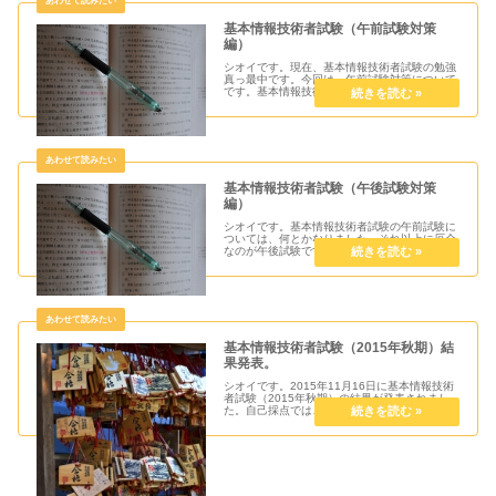
基本情報技術者試験（午前試験対策
編）
シオイです。現在、基本情報技術者試験の勉強
真っ最中です。今回は、午前試験対策について
です。基本情報技術者試験の午前試験について
基本情報技術者試験は全てマーク式で、基本知
識を問う全問必答の午前試験（80問）と長文の
穴埋め形式で応用力を問う一部...
基本情報技術者試験（午後試験対策
編）
シオイです。基本情報技術者試験の午前試験に
ついては、何とかなりました。それ以上に厄介
なのが午後試験です。今回は、その午後試験対
策についてお話しします。基本情報技術者試験
の午後試験について基本情報技術者試験の午後
試験は、午前試験と同じく全てマ...
基本情報技術者試験（2015年秋期）結
果発表。
シオイです。2015年11月16日に基本情報技術
者試験（2015年秋期）の結果が発表されまし
た。自己採点では、合格ラインは超えていまし
たが、実際の結果はどうだったのか？受験結果
について情報処理技術者試験の成績は、以下の
情報処理推進機構のHP...