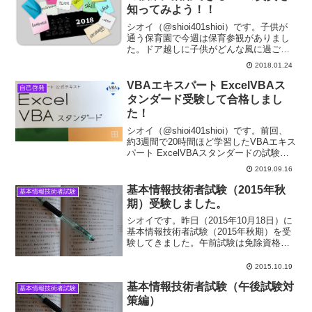
知ってみよう！！
シオイ（@shioi401shioi）です。子供が
通う保育園で今週は保育参観がありまし
た。ドア越しに子供がどんな風に過ごし
ているのか見つつ、公園へ散歩に出かけ
2018.01.24
る子供たちの後を不審者のような変装を
して様子を見守ってきました。バンガー
VBAエキスパート ExcelVBAス
自己啓発
ドの帽子を...
タンダード受験して合格しまし
た！
シオイ（@shioi401shioi）です。前回、
約3週間で20時間ほど学習したVBAエキス
パート ExcelVBAスタンダードの試験を
受けてきました。普通の資格試験だと年
2019.09.16
１回の決まった時期を逃すともう１年受
験まで待たなければいけませんが、...
基本情報技術者試験（2015年秋
基本情報技術者試験
期）受験しました。
シオイです。昨日（2015年10月18日）に
基本情報技術者試験（2015年秋期）を受
験してきました。午前試験は免除資格を
持っているので、午後試験のみの受験で
す。試験前に身内の死去があったり、な
2015.10.19
かなか朝が起きれず思ったように時間が
基本情報技術者試験（午後試験対
とれませんで...
基本情報技術者試験
策編）