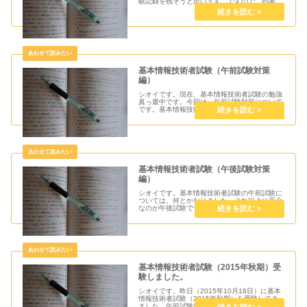
験記録を残そうと思います。ですので、効率的
な勉強法等は一切出てきません。ただ自分のや
り方は本当に遠回りをしているので反面教師的
に参考にして頂けたら幸いです。...
基本情報技術者試験（午前試験対策
編）
シオイです。現在、基本情報技術者試験の勉強
真っ最中です。今回は、午前試験対策について
です。基本情報技術者試験の午前試験について
基本情報技術者試験は全てマーク式で、基本知
識を問う全問必答の午前試験（80問）と長文の
穴埋め形式で応用力を問う一部...
基本情報技術者試験（午後試験対策
編）
シオイです。基本情報技術者試験の午前試験に
ついては、何とかなりました。それ以上に厄介
なのが午後試験です。今回は、その午後試験対
策についてお話しします。基本情報技術者試験
の午後試験について基本情報技術者試験の午後
試験は、午前試験と同じく全てマ...
基本情報技術者試験（2015年秋期）受
験しました。
シオイです。昨日（2015年10月18日）に基本
情報技術者試験（2015年秋期）を受験してき
ました。午前試験は免除資格を持っているの