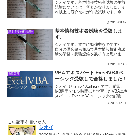
シオイです。基本情報技術者試験の午前
試験については、何とかなりました。そ
れ以上に厄介なのが午後試験です。今回
は、その午後試験対策についてお話しし
ます。基本情報技術者試験の午後試験に
2015.08.09
ついて基本情報技術者試験の午後試験
基本情報技術者試験を受験しま
は、午前試験と同じく全てマ...
基本情報技術者試験
す。
シオイです。すでに勉強中なのですが、
自分の備忘録も兼ねて基本情報技術者試
験の学習・受験記録を残そうと思いま
す。ですので、効率的な勉強法等は一切
出てきません。ただ自分のやり方は本当
2015.07.28
に遠回りをしているので反面教師的に参
VBAエキスパート ExcelVBAベ
考にして頂けたら幸いです。...
自己啓発
ーシック受験して合格しました！
シオイ（@shioi401shioi）です。前回、
約3週間で１５時間ほど学習したVBAエキ
スパート ExcelVBAベーシックの試験を
受けてきました。普通の資格試験だと年
2018.12.11
１回の決まった時期を逃すともう１年受
験まで待たなければいけませんが、V...
この記事を書いた人
シオイ