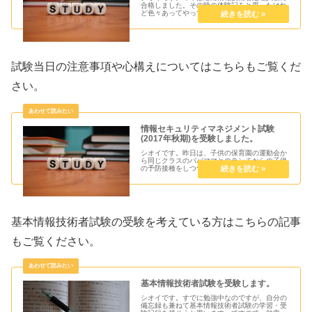
合格しました。その時の体験記をと思ったけれ
ど色々あってやってきた過程がうる覚えのため
スキップです。応用情報処理試験を取得したシ
オイとしては更にその上の資格をと思ったもの
の、難易度低めの情報セキュリテ...
試験当日の注意事項や心構えについてはこちらもご覧くだ
さい。
情報セキュリティマネジメント試験
(2017年秋期)を受験しました。
シオイです。昨日は、子供の保育園の運動会か
ら同じクラスのパパママとのランチからの子供
の予防接種をしつつ帰ってからも家事をこなし
ており翌日に試験があることを忘れたかのよう
な一日でした。ついに2017年秋期の情報セキ
ュリティマネジメント試験を受...
基本情報技術者試験の受験を考えている方はこちらの記事
もご覧ください。
基本情報技術者試験を受験します。
シオイです。すでに勉強中なのですが、自分の
備忘録も兼ねて基本情報技術者試験の学習・受