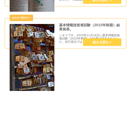
で、午後試験のみの受験です。試験前に身内の
死去があったり、なかなか朝が起きれず思った
ように時間がとれませんで...
基本情報技術者試験（2015年秋期）結
果発表。
シオイです。2015年11月16日に基本情報技術
者試験（2015年秋期）の結果が発表されまし
た。自己採点では、合格ラインは超えていまし
たが、実際の結果はどうだったのか？受験結果
について情報処理技術者試験の成績は、以下の
情報処理推進機構のHP...