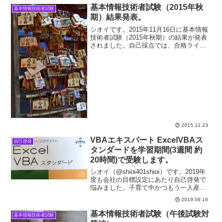
基本情報技術者試験（2015年秋
基本情報技術者試験
期）結果発表。
シオイです。2015年11月16日に基本情報
技術者試験（2015年秋期）の結果が発表
されました。自己採点では、合格ライン
は超えていましたが、実際の結果はどう
だったのか？受験結果について情報処理
技術者試験の成績は、以下の情報処理推
進機構のHP...
2015.11.23
VBAエキスパート ExcelVBAス
自己啓発
タンダードを学習期間(3週間 約
20時間)で受験します。
シオイ（@shioi401shioi）です。2019年
度も会社の目標設定にあたり自己啓発で
悩みました。子育て中かつもう一人産ま
れる予定があるためガチな資格試験の受
2019.09.16
験勉強に充てる時間はありません。でき
るだけ難易度が低そうだけれど誰でも簡
基本情報技術者試験（午後試験対
基本情報技術者試験
単に取...