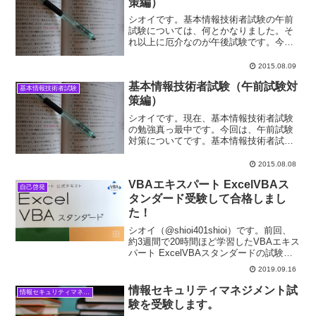
策編）
シオイです。基本情報技術者試験の午前
試験については、何とかなりました。そ
れ以上に厄介なのが午後試験です。今回
は、その午後試験対策についてお話しし
ます。基本情報技術者試験の午後試験に
2015.08.09
ついて基本情報技術者試験の午後試験
基本情報技術者試験（午前試験対
は、午前試験と同じく全てマ...
基本情報技術者試験
策編）
シオイです。現在、基本情報技術者試験
の勉強真っ最中です。今回は、午前試験
対策についてです。基本情報技術者試験
の午前試験について基本情報技術者試験
は全てマーク式で、基本知識を問う全問
2015.08.08
必答の午前試験（80問）と長文の穴埋め
VBAエキスパート ExcelVBAス
形式で応用力を問う一部...
自己啓発
タンダード受験して合格しまし
た！
シオイ（@shioi401shioi）です。前回、
約3週間で20時間ほど学習したVBAエキス
パート ExcelVBAスタンダードの試験を
受けてきました。普通の資格試験だと年
2019.09.16
１回の決まった時期を逃すともう１年受
験まで待たなければいけませんが、...
情報セキュリティマネジメント試
情報セキュリティマネジメント試験
験を受験します。