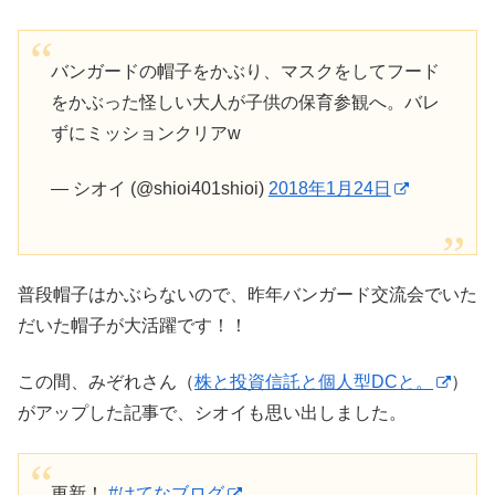
バンガードの帽子をかぶり、マスクをしてフード
をかぶった怪しい大人が子供の保育参観へ。バレ
ずにミッションクリアw
— シオイ (@shioi401shioi)
2018年1月24日
普段帽子はかぶらないので、昨年バンガード交流会でいた
だいた帽子が大活躍です！！
この間、みぞれさん（
株と投資信託と個人型DCと。
）
がアップした記事で、シオイも思い出しました。
更新！
#はてなブログ