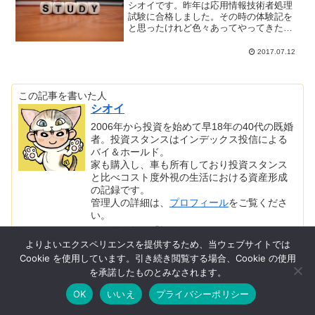
シオイです。昨年は応用情報技術者処理
試験に合格しました。その時の体験記を
と思ったけれど色々あってやってきた過
程がうる覚えのためスキップです。応用
情報処理試験を取得したシオイとしては
2017.07.12
更にその上の資格をと思ったものの、難
易度低めの情報セキュリテ...
この記事を書いた人
シオイ
2006年から投資を始めて早18年の40代の既婚
者。投資スタンスはインデックス投信による
バイ＆ホールド。
家も購入し、車も所有しており投資スタンス
と比べコスト度外視の生活における資産形成
の記録です。
管理人の詳細は、
プロフィール
をご覧くださ
い。
日経電子版の「投信コラム」にインタビュー
が掲載されました。
よりよいエクスペリエンスを提供するため、当ウェブサイトでは
こちら
もご覧ください。
Cookie を使用しています。引き続き閲覧する場合、Cookie の使用
を承諾したものとみなされます。
OK
いいえ
プライバシーポリシー
メニュー
ホーム
検索
トップ
サイドバー