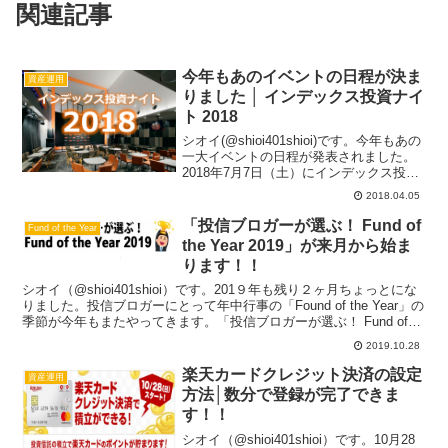
関連記事
今年もあのイベントの日程が決ま
資産運用
りました │ インデックス投資ナイ
ト 2018
シオイ(@shioi401shioi)です。今年もあの
一大イベントの日程が発表されました。
2018年7月7日（土）にインデックス投資
ナイトが渋谷の東京カルチャーカルチャ
2018.04.05
ーで開催されます！！インデックス投資
ナイトとは？インデックス投資家達に
「投信ブロガーが選ぶ！ Fund of
Fund of the Year
よ...
the Year 2019」が来月から始ま
ります！！
シオイ（@shioi401shioi）です。201９年も残り２ヶ月ちょっとにな
りました。投信ブロガーにとって年中行事の「Found of the Year」の
季節が今年もまたやってきます。「投信ブロガーが選ぶ！ Fund of
the Ye...
2019.10.28
楽天カードクレジット決済の設定
資産運用
方法│数分で登録が完了できま
す！！
シオイ（@shioi401shioi）です。10月28