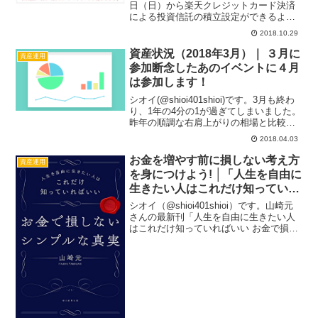
日（日）から楽天クレジットカード決済
による投資信託の積立設定ができるよう
になりました。11月12日（月）までに設
2018.10.29
定を行うと12月3日（月）に積立が実行さ
れ、12月27日（木）がカード決済...
資産状況（2018年3月）｜ ３月に
資産運用
参加断念したあのイベントに４月
は参加します！
シオイ(@shioi401shioi)です。3月も終わ
り、1年の4分の1が過ぎてしまいました。
昨年の順調な右肩上がりの相場と比較し
て2018年はブレーキがかかり、相場の変
2018.04.03
動に一喜一憂している方も多いのではな
いでしょうか？そんな一喜一憂したか...
お金を増やす前に損しない考え方
資産運用
を身につけよう! │「人生を自由に
生きたい人はこれだけ知っていれ
ばいい お金で損しないシンプル
シオイ（@shioi401shioi）です。山崎元
な真実」を読みました
さんの最新刊「人生を自由に生きたい人
はこれだけ知っていればいい お金で損し
ないシンプルな真実」を読みました。本
書を通して、お金で損しないシンプルな
考え方を身につけることができます。投
資を始め...