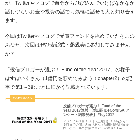
が、Twitterやブログで自分から飛び込んでいけばなかなか
話しづらいお金や投資の話でも気軽に話せる人と知り合え
ます。
今回はTwitterやブログで受賞ファンドを眺めていたそこの
あなた、次回はぜひ表彰式・懇親会に参加してみません
か？
「投信ブロガーが選ぶ！ Fund of the Year 2017」の様子
はすぱいくさん（1億円を貯めてみよう！chapter2）の記
事で第1～3部ごとに細かく記載されています。
投信ブロガーが選ぶ！ Fund of the
Year 2017速報 【第1部 iDeCo/NISA ア
ンケート結果発表】 #foy2017
２０１７年１月１３日（土曜日）１４時から１
６時までの間、きゅりあん（品川区総合区民会
館）小ホールで投信ブロガーが選ぶ！ Fund of
the Year2017 ...