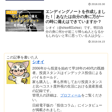
2018.03.30
エンディングノートを作成しまし
資産運用
た！│あなたは自分の身に万が一
の時に備えはできていますか？
シオイ（@shioi401shioi）です。明日自
分の身に何かが起こり帰らぬ人となるか
もしれないと常に思っている人は少ない
と思います。自分も毎日寝て起きたら次
2019.04.15
の日がくるのが当たり前だと思っていま
す。ですがその当たり前の毎日の連続も
自分がそう...
この記事を書いた人
シオイ
2006年から投資を始めて早18年の40代の既婚
者。投資スタンスはインデックス投信による
バイ＆ホールド。
家も購入し、車も所有しており投資スタンス
と比べコスト度外視の生活における資産形成
の記録です。
管理人の詳細は、
プロフィール
をご覧くださ
い。
日経電子版の「投信コラム」にインタビュー
が掲載されました。