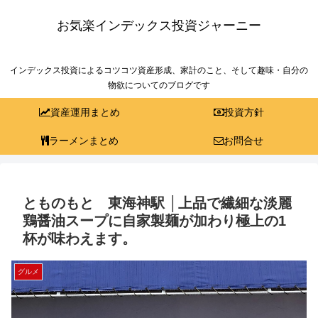
お気楽インデックス投資ジャーニー
インデックス投資によるコツコツ資産形成、家計のこと、そして趣味・自分の
物欲についてのブログです
資産運用まとめ
投資方針
ラーメンまとめ
お問合せ
とものもと 東海神駅 │上品で繊細な淡麗
鶏醤油スープに自家製麺が加わり極上の1
杯が味わえます。
グルメ