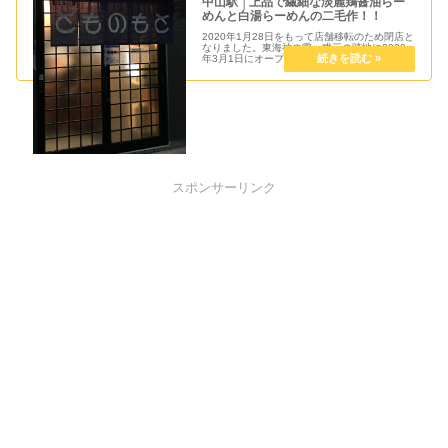
中山駅 │上品で繊細な淡麗鶏醤油らー
めんと白湯らーめんの二毛作！！
2020年1月28日をもって店舗移転のため閉店と
なりました。東海神の零一弐三の跡地に2020
年3月1日にオープン予定です。2018年8月21
日もとのとも：特製白湯つけめん・炊き込みご
飯を追加しました。シオイ(@shioi401shioi)
で...
スポンサーリンク