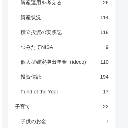
資産運用を考える
26
資産状況
114
積立投資の実践記
118
つみたてNISA
9
個人型確定拠出年金（ideco)
110
投資信託
194
Fund of the Year
17
子育て
22
子供のお金
7