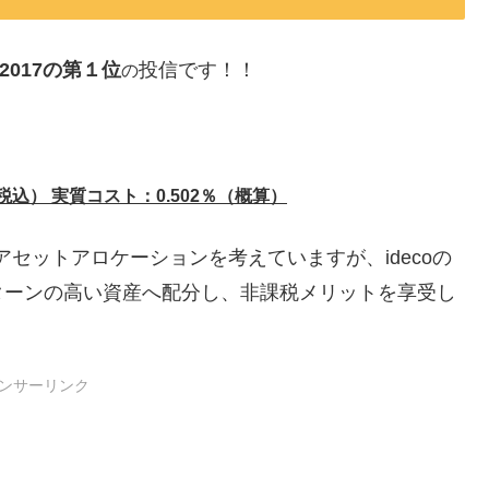
ar 2017の第１位
投信です！！
の
込） 実質コスト：0.502％（概算）
アセットアロケーションを考えていますが、idecoの
ターンの高い資産へ配分し、非課税メリットを享受し
ンサーリンク