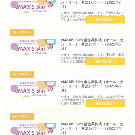
ントリー）│月次レポート（2021年7
月）
シオイ（@shioi401shioi）です。紆余曲折あり
ながらもオリンピックは開催され、なんとか終
了しましたがその間にコロナ感染者の状況は悪
化の一途を辿るばかり。自助努力で感染対策で
きることは可能な限りしていきたいですが、新
型株の感染力も強...
eMAXIS Slim 全世界株式（オール・カ
ントリー）│月次レポート（2021年6
月）
シオイ（@shioi401shioi）です。案の定、東京
は4度目の緊急事態宣言が出されました。オリ
ンピックは開催に向けて進んでしまっているも
のの果たしてどれだけ盛り上がるのか分かりま
せんが世界中からの人が日本にやってくること
リスクはどれだけ...
eMAXIS Slim 全世界株式（オール・カ
ントリー）│月次レポート（2021年5
月）
シオイ（@shioi401shioi）です。コロナワクチ
ンの予防接種もようやく職域接種も受付が始ま
り徐々に摂取できる人が増えてきそうですが、
6月20日までの緊急事態宣言は解除なのかそれ
ともまた延長するのか微妙な感じですね。日銀
の試算でコロナ...
eMAXIS Slim 全世界株式（オール・カ
ントリー）│月次レポート（2021年4
月）