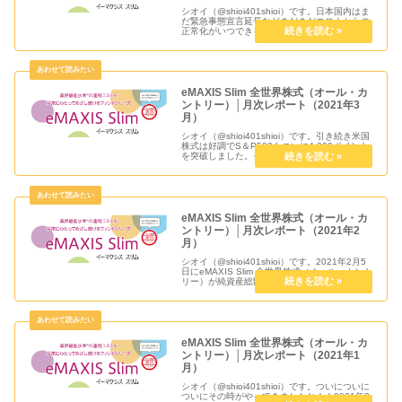
シオイ（@shioi401shioi）です。日本国内はま
だ緊急事態宣言延長などまだまだコロナからの
正常化がいつできるのか見通しが見えてきませ
んが、世界はすべての地域ではありませんが
徐々にアフターコロナを見据えた動きが出てき
ているように思えま...
eMAXIS Slim 全世界株式（オール・カ
ントリー）│月次レポート（2021年3
月）
シオイ（@shioi401shioi）です。引き続き米国
株式は好調でS＆P500もついに4,000ポイント
を突破しました。そのおかげで全世界株式も好
調に基準価額も上昇しています。この状況がど
こまで続くのか分かりませんが、積立投資では
タイミン...
eMAXIS Slim 全世界株式（オール・カ
ントリー）│月次レポート（2021年2
月）
シオイ（@shioi401shioi）です。2021年2月5
日にeMAXIS Slim 全世界株式（オール・カント
リー）が純資産総額 1,000 億円を突破しました
がそこからどこまで積み上がったのでしょう
か？気になる中身は2021年2月の月...
eMAXIS Slim 全世界株式（オール・カ
ントリー）│月次レポート（2021年1
月）
シオイ（@shioi401shioi）です。ついについに
ついにその時がやってきましたね！！2021年2