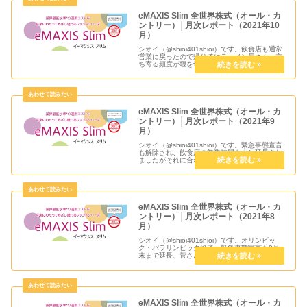
eMAXIS Slim 全世界株式（オール・カ
ントリー）│月次レポート（2021年10
月）
シオイ（@shioi401shioi）です。飲食店も通常
営業に戻ったので帰り道にラーメン屋さんへ立
ち寄る頻度が堰を切ったように急増してます。
ホント良かったと思えますが、これから冬を迎
えるにあたり第6波には引き続き気を付けてい
きたいです。衆院...
eMAXIS Slim 全世界株式（オール・カ
ントリー）│月次レポート（2021年9
月）
シオイ（@shioi401shioi）です。緊急事態宣言
も解除され、飲食店の営業時間も少し延長され
ましたがそれに合わせて仕事が多忙で帰り道に
寄り道できるご飯屋さんが相変わらず無くて
(´；ω；`)ｳｩｩな感じな日々です。岸田内閣にな
って日本株...
eMAXIS Slim 全世界株式（オール・カ
ントリー）│月次レポート（2021年8
月）
シオイ（@shioi401shioi）です。オリンピッ
ク・パラリンピック終了、緊急事態宣言も9月
末まで延長、菅さん任期満了で総裁選出馬せず
と色々ニュースがありましたが個人的にはよや
く2回目ワクチン接種が済むのでちょっとだけ
安心してます。9月...
eMAXIS Slim 全世界株式（オール・カ