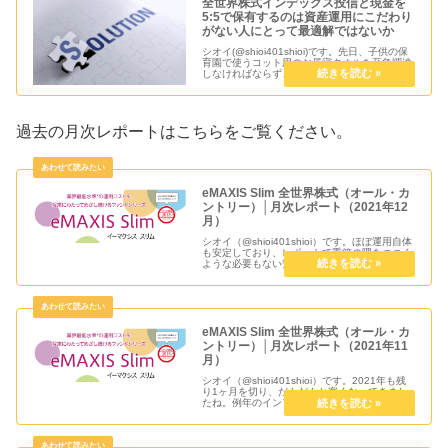
全世界株式インデックス投信と現金を
5:5で保有するのは資産運用にこだわり
がない人にとって最適解ではないか
シオイ(@shioi401shioi)です。先日、子供の保
育園で使うコット用のお昼寝タオルを至急調達
しなければならず、手作りで用意することがあ
りました。特に手作りにこだわりがあった訳で
はないので既製品でも良かったのですが。そん
な事があって改...
過去の月次レポートはこちらをご覧ください。
eMAXIS Slim 全世界株式（オール・カ
ントリー）│月次レポート（2021年12
月）
シオイ（@shioi401shioi）です。ほぼ運用自体
も安定しており、レポートで重箱の隅をつつく
ような必要もない安心感のあるファンドです
が、今週末の「投信ブロガーが選ぶ！ Fund of
the Year 2021」にて3連覇できるのか非...
eMAXIS Slim 全世界株式（オール・カ
ントリー）│月次レポート（2021年11
月）
シオイ（@shioi401shioi）です。2021年も残
り1ヶ月を切り、だんだんと寒くなってきまし
たね。例年のインフルエンザ予防接種もなんと
か済ませ、家族全員元気に過ごして年越しがで
きればいいです。株式相場は米国が急落とか若
干ありますが元...