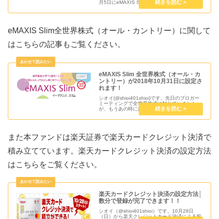
月5日にeMAXIS Slim 全世界株式（オール・カ
ントリー）が純資産総額 1,000 億円を突破し、
受益者還元型信託報酬率の第二段階が...
eMAXIS Slim全世界株式（オール・カントリー）に関して
はこちらの記事もご覧ください。
eMAXIS Slim 全世界株式（オール・カ
ントリー）が2018年10月31日に設定さ
れます！
シオイ(@shioi401shioi)です。先日のブロガー
ミーティングで全世界株式に触れていました
が、もうあの時にはほぼ決めていたんでしょ
う。ついにｅＭＡＸＩＳ Ｓｌｉｍ 全世界株式
（オール・カントリー）が2018年10月31日に
設定されま...
また本ファンドは楽天証券で楽天カードクレジット決済で
積み立てています。楽天カードクレジット決済の設定方法
はこちらをご覧ください。
楽天カードクレジット決済の設定方法│
数分で登録が完了できます！！
シオイ（@shioi401shioi）です。10月28日
（日）から楽天クレジットカード決済による投