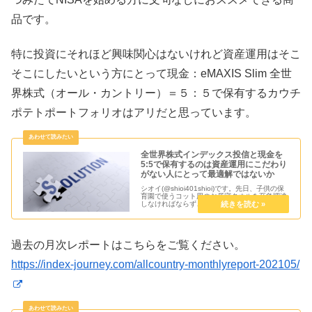
品です。
特に投資にそれほど興味関心はないけれど資産運用はそこ
そこにしたいという方にとって現金：eMAXIS Slim 全世
界株式（オール・カントリー）＝５：５で保有するカウチ
ポテトポートフォリオはアリだと思っています。
全世界株式インデックス投信と現金を
5:5で保有するのは資産運用にこだわり
がない人にとって最適解ではないか
シオイ(@shioi401shioi)です。先日、子供の保
育園で使うコット用のお昼寝タオルを至急調達
しなければならず、手作りで用意することがあ
りました。特に手作りにこだわりがあった訳で
はないので既製品でも良かったのですが。そん
な事があって改...
過去の月次レポートはこちらをご覧ください。
https://index-journey.com/allcountry-monthlyreport-202105/