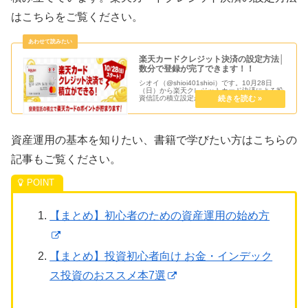
はこちらをご覧ください。
楽天カードクレジット決済の設定方法│
数分で登録が完了できます！！
シオイ（@shioi401shioi）です。10月28日
（日）から楽天クレジットカード決済による投
資信託の積立設定ができるようになりました。
11月12日（月）までに設定を行うと12月3日
（月）に積立が実行され、12月27日（木）が
カード決済...
資産運用の基本を知りたい、書籍で学びたい方はこちらの
記事もご覧ください。
【まとめ】初心者のための資産運用の始め方
【まとめ】投資初心者向け お金・インデック
ス投資のおススメ本7選