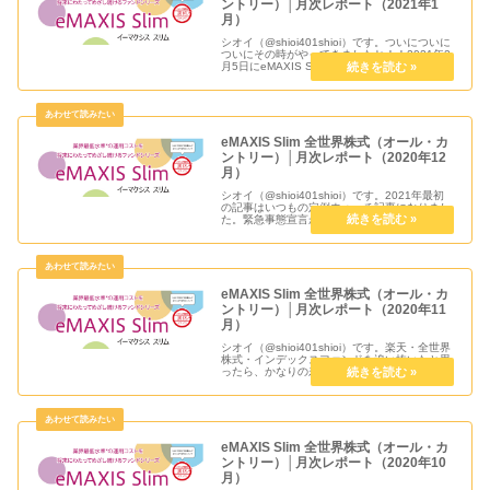
ントリー）│月次レポート（2021年1
月）
シオイ（@shioi401shioi）です。ついについに
ついにその時がやってきましたね！！2021年2
月5日にeMAXIS Slim 全世界株式（オール・カ
ントリー）が純資産総額 1,000 億円を突破し、
受益者還元型信託報酬率の第二段階が...
eMAXIS Slim 全世界株式（オール・カ
ントリー）│月次レポート（2020年12
月）
シオイ（@shioi401shioi）です。2021年最初
の記事はいつもの定例ウォッチ記事になりまし
た。緊急事態宣言がでて在宅メインで少し自分
のペースで仕事ができるといいなと思っていた
らとんでもない。出社ばかりで在宅の頻度がな
かなか増えそう...
eMAXIS Slim 全世界株式（オール・カ
ントリー）│月次レポート（2020年11
月）
シオイ（@shioi401shioi）です。楽天・全世界
株式・インデックスファンドを追い抜いたと思
ったら、かなりの差をすでに付けていてビック
リしました。この調子で1,000億円もサクッと
突破して受益者還元信託報酬率の第二段階発動
をしてもらい...
eMAXIS Slim 全世界株式（オール・カ
ントリー）│月次レポート（2020年10
月）