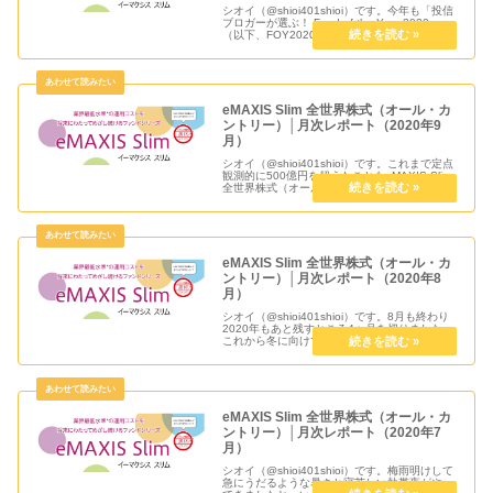
シオイ（@shioi401shioi）です。今年も「投信
ブロガーが選ぶ！ Fund of the Year 2020」
（以下、FOY2020）に本ファンドを全力で投
票しました。FOY2020と私の投票しました記
事は以下をご覧ください。果たし...
eMAXIS Slim 全世界株式（オール・カ
ントリー）│月次レポート（2020年9
月）
シオイ（@shioi401shioi）です。これまで定点
観測的に500億円を超えたこともeMAXIS Slim
全世界株式（オール・カントリー）ですがとう
に純資産残高500億円突破しましたね。詳細
は、三菱UFJ国際投信さんの以下リリースを
ご...
eMAXIS Slim 全世界株式（オール・カ
ントリー）│月次レポート（2020年8
月）
シオイ（@shioi401shioi）です。8月も終わり
2020年もあと残すところ4ヶ月を切りました。
これから冬に向けて再びコロナが再燃して全世
界的に大きな打撃をまた受けてしまうのか、ソ
ーシャルディスタンスやマスクといった行動様
式の変更で影...
eMAXIS Slim 全世界株式（オール・カ
ントリー）│月次レポート（2020年7
月）
シオイ（@shioi401shioi）です。梅雨明けして
急にうだるような暑さと寝苦しい熱帯夜がやっ