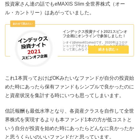
投資家さん達の話でもeMAXIS Slim 全世界株式（オー
ル・カントリー）はあがっていました。
インデックス投資ナイト2021スピンオ
フ企画にオンラインで参加しました！
シオイ(@shioi401shioi)です。2020年はコロナ
ショックで中止となったインデックス投資家に
とって楽しみなイベントであるインデックス投
資ナイトがついにインデックス投資ナイト
2021スピンオフ企画として2021年7月3日
（土）にオ...
これ1本買っておけばOKみたいなファンドが自分の投資始
めた時にあったら保有ファンドもシンプルで良かったのに
と資産状況を集計する時にいつも思ってしまいます。
信託報酬も最低水準となり、各資産クラスを自作して全世
界株式を実現するよりも本ファンド1本の方が低コストと
いう自分が投資を始めた時にあったらどんなに良かったか
と思うくらいのいいファンドだと思っています。