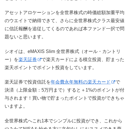
アセットアロケーションを全世界株式の時価総額加重平均
のウエイトで納得できて、さらに全世界株式クラス最安値
に信託報酬を追従してくるのであれば本ファンド一択で問
題ないと思います。
シオイは、eMAXIS Slim 全世界株式（オール・カントリ
ー）を
楽天証券
で楽天カードによる積立投資、貯まった
楽天ポイントでポイント投資をしています。
楽天証券で投資信託を
年会費永年無料の楽天カード
で
決済（上限金額：5万円まで）すると＋1%のポイントが付
与されます！買い物で貯まったポイントで投資ができちゃ
いますよ。
全世界株式へこれ1本でシンプルに投資ができ、これから
つみたてNISAを始める方に文句なしにおススメできる商