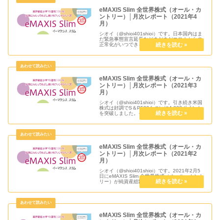
eMAXIS Slim 全世界株式（オール・カ
ントリー）│月次レポート（2021年4
月）
シオイ（@shioi401shioi）です。日本国内はま
だ緊急事態宣言延長などまだまだコロナからの
正常化がいつできるのか見通しが見えてきませ
んが、世界はすべての地域ではありませんが
徐々にアフターコロナを見据えた動きが出てき
ているように思えま...
eMAXIS Slim 全世界株式（オール・カ
ントリー）│月次レポート（2021年3
月）
シオイ（@shioi401shioi）です。引き続き米国
株式は好調でS＆P500もついに4,000ポイント
を突破しました。そのおかげで全世界株式も好
調に基準価額も上昇しています。この状況がど
こまで続くのか分かりませんが、積立投資では
タイミン...
eMAXIS Slim 全世界株式（オール・カ
ントリー）│月次レポート（2021年2
月）
シオイ（@shioi401shioi）です。2021年2月5
日にeMAXIS Slim 全世界株式（オール・カント
リー）が純資産総額 1,000 億円を突破しました
がそこからどこまで積み上がったのでしょう
か？気になる中身は2021年2月の月...
eMAXIS Slim 全世界株式（オール・カ