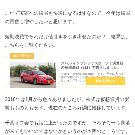
これで実家への帰省も快適になるはずなので、今年は帰省
の回数も増やしたいと思います。
短期決戦でそれだけ値引きを引き出せたのか？ 結果は、
こちらをご覧ください。
スバル インプレッサスポーツ｜決算前
の短期決戦（2日）で購入しました。
シオイ（@shioi401shioi）です。今年に入って
急に父親というスポンサー様がつくことにな
り、インプレッサを購入すると記事に書いてい
ました。子供が風邪を引いてしまったり、自分
が体調不良だったりしてカーディーラーへ行け
なかったのですが、...
2018年は1月から色々ありましたが、株式は仮想通貨の影
響もものともせず、現在のところ好調に推移しています。
千葉オフ会でも話に上がったのですが、そろそろ一つ暴落
が来てもいいのではないかというのが本音のところです。