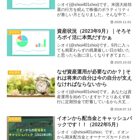
シオイ(@shioi401shioi)です。米国大統領
選の行方を睨んで株価のボラティリティ
が激しい月となりました。そんな中で何
か特に行動したことは一切ありません。
2020.11.01
本業でヒイヒイ言いながら社畜道に邁進
していただけです。仕事で疲弊して自分
資産状況（2023年9月）｜そろそ
資産状況
のリソ...
ろポイ活に本気だすかぁ
シオイ(@shioi401shioi)です。9月に入っ
ても相変わらずの残暑厳しい日が続いた
と思ったら急に涼しくなりすぎてまた暑
さが戻るというジェットコースターのよ
2023.10.02
うな気温の急激な変化に体力も徐々に削
がれている日々ですが、皆様お元気でし
なぜ資産運用が必要なのか？ | そ
資産運用
ょうか...
れは将来の自分は今の自分が支え
なければならないから
シオイ(@shioi401shioi)です。あなたは資
産運用を始めていますか？とりあえず銀
行に定期預金で貯蓄しているから大丈夫
だと安心しきっていませんか？貯蓄が出
2018.07.13
来ていないよりは出来ていた方がマシで
すが、果たしてそれだけで老後も含めて
イオンから配当金とキャッシュバ
資産運用
安心し...
ックです！！（2022年5月）
シオイ（@shioi401shioi）です。イオン
から期末配当金とオーナーズカードのキ