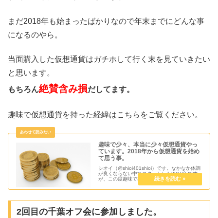
まだ2018年も始まったばかりなので年末までにどんな事
になるのやら。
当面購入した仮想通貨はガチホして行く末を見ていきたい
と思います。
絶賛含み損
もちろん
だしてます。
趣味で仮想通貨を持った経緯はこちらをご覧ください。
趣味で少々、本当に少々仮想通貨やっ
ています。2018年から仮想通貨を始め
て思う事。
シオイ（@shioi401shioi）です。なかなか体調
が良くならない中でスタートした2018年です
が、この度趣味で本当に少々の仮想通貨を購入
してみました。昨年の価格の高騰により何人の
億り人を生み出したことか。今年は昨年手をこ
まねいていたシ...
2回目の千葉オフ会に参加しました。