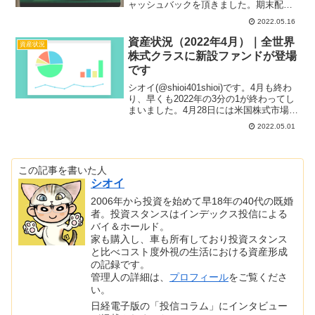
ャッシュバックを頂きました。期末配当
金については前期と同額です。インデッ
2022.05.16
クス投資中心なので普段は配当金とは縁
遠い投資活動をしています。そんな中で
資産状況（2022年4月）｜全世界
資産状況
少額でやっ...
株式クラスに新設ファンドが登場
です
シオイ(@shioi401shioi)です。4月も終わ
り、早くも2022年の3分の1が終わってし
まいました。4月28日には米国株式市場も
また値を下げており、格言の「Sell in
2022.05.01
May」通り5月は株を売ってしばらく静観
しておいた方がいいよ...
この記事を書いた人
シオイ
2006年から投資を始めて早18年の40代の既婚
者。投資スタンスはインデックス投信による
バイ＆ホールド。
家も購入し、車も所有しており投資スタンス
と比べコスト度外視の生活における資産形成
の記録です。
管理人の詳細は、
プロフィール
をご覧くださ
い。
日経電子版の「投信コラム」にインタビュー