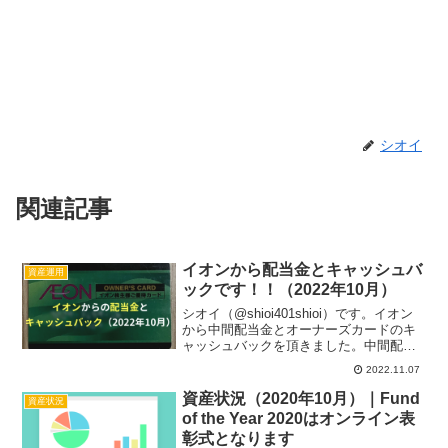
シオイ
関連記事
イオンから配当金とキャッシュバ
資産運用
ックです！！（2022年10月）
シオイ（@shioi401shioi）です。イオン
から中間配当金とオーナーズカードのキ
ャッシュバックを頂きました。中間配当
金については前期と同額です。インデッ
2022.11.07
クス投資中心なので普段は配当金とは縁
遠い投資活動をしています。そんな中で
資産状況（2020年10月）｜Fund
資産状況
少額でやっ...
of the Year 2020はオンライン表
彰式となります