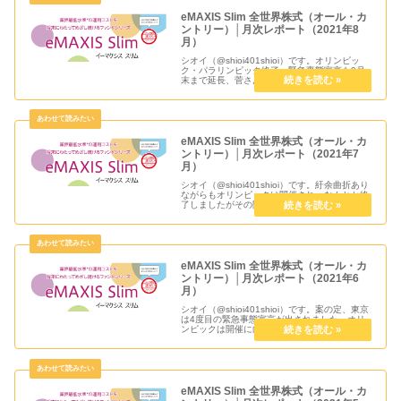
eMAXIS Slim 全世界株式（オール・カ
ントリー）│月次レポート（2021年8
月）
シオイ（@shioi401shioi）です。オリンピッ
ク・パラリンピック終了、緊急事態宣言も9月
末まで延長、菅さん任期満了で総裁選出馬せず
と色々ニュースがありましたが個人的にはよや
く2回目ワクチン接種が済むのでちょっとだけ
安心してます。9月...
eMAXIS Slim 全世界株式（オール・カ
ントリー）│月次レポート（2021年7
月）
シオイ（@shioi401shioi）です。紆余曲折あり
ながらもオリンピックは開催され、なんとか終
了しましたがその間にコロナ感染者の状況は悪
化の一途を辿るばかり。自助努力で感染対策で
きることは可能な限りしていきたいですが、新
型株の感染力も強...
eMAXIS Slim 全世界株式（オール・カ
ントリー）│月次レポート（2021年6
月）
シオイ（@shioi401shioi）です。案の定、東京
は4度目の緊急事態宣言が出されました。オリ
ンピックは開催に向けて進んでしまっているも
のの果たしてどれだけ盛り上がるのか分かりま
せんが世界中からの人が日本にやってくること
リスクはどれだけ...
eMAXIS Slim 全世界株式（オール・カ