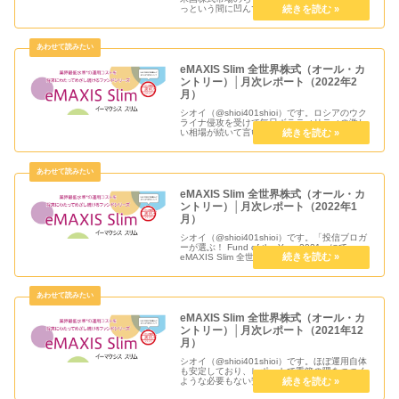
っという間に凹んでいた含み益がほぼトントン
のところまで回復してきています。これで一安
心していいものか、この先にまたザワつく何か
が待ち受けている...
eMAXIS Slim 全世界株式（オール・カ
ントリー）│月次レポート（2022年2
月）
シオイ（@shioi401shioi）です。ロシアのウク
ライナ侵攻を受けて毎日ボラティリティの激し
い相場が続いて言います。戦争が終わったから
といってすぐに元通りにはなりませんが、21世
紀の世の中で戦争で悲しむ人たちが一刻も早く
平穏な生活を取...
eMAXIS Slim 全世界株式（オール・カ
ントリー）│月次レポート（2022年1
月）
シオイ（@shioi401shioi）です。「投信ブロガ
ーが選ぶ！ Fund of the Year 2021」にて
eMAXIS Slim 全世界株式（オール・カントリ
ー）が1位となり3連覇を達成しました！！ほぼ
ファイナルアンサー的な商品で...
eMAXIS Slim 全世界株式（オール・カ
ントリー）│月次レポート（2021年12
月）
シオイ（@shioi401shioi）です。ほぼ運用自体
も安定しており、レポートで重箱の隅をつつく
ような必要もない安心感のあるファンドです
が、今週末の「投信ブロガーが選ぶ！ Fund of