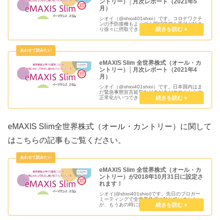
ントリー）│月次レポート（2021年5
月）
シオイ（@shioi401shioi）です。コロナワクチ
ンの予防接種もようやく職域接種も受付が始ま
り徐々に摂取できる人が増えてきそうですが、
6月20日までの緊急事態宣言は解除なのかそれ
ともまた延長するのか微妙な感じですね。日銀
の試算でコロナ...
eMAXIS Slim 全世界株式（オール・カ
ントリー）│月次レポート（2021年4
月）
シオイ（@shioi401shioi）です。日本国内はま
だ緊急事態宣言延長などまだまだコロナからの
正常化がいつできるのか見通しが見えてきませ
んが、世界はすべての地域ではありませんが
徐々にアフターコロナを見据えた動きが出てき
ているように思えま...
eMAXIS Slim全世界株式（オール・カントリー）に関して
はこちらの記事もご覧ください。
eMAXIS Slim 全世界株式（オール・カ
ントリー）が2018年10月31日に設定さ
れます！
シオイ(@shioi401shioi)です。先日のブロガー
ミーティングで全世界株式に触れていました
が、もうあの時にはほぼ決めていたんでしょ
う。ついにｅＭＡＸＩＳ Ｓｌｉｍ 全世界株式
（オール・カントリー）が2018年10月31日に