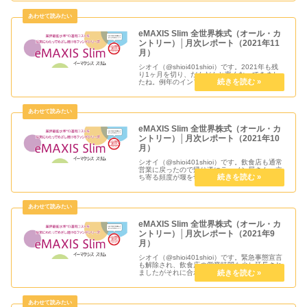
the Year 2021」にて3連覇できるのか非...
eMAXIS Slim 全世界株式（オール・カ
ントリー）│月次レポート（2021年11
月）
シオイ（@shioi401shioi）です。2021年も残
り1ヶ月を切り、だんだんと寒くなってきまし
たね。例年のインフルエンザ予防接種もなんと
か済ませ、家族全員元気に過ごして年越しがで
きればいいです。株式相場は米国が急落とか若
干ありますが元...
eMAXIS Slim 全世界株式（オール・カ
ントリー）│月次レポート（2021年10
月）
シオイ（@shioi401shioi）です。飲食店も通常
営業に戻ったので帰り道にラーメン屋さんへ立
ち寄る頻度が堰を切ったように急増してます。
ホント良かったと思えますが、これから冬を迎
えるにあたり第6波には引き続き気を付けてい
きたいです。衆院...
eMAXIS Slim 全世界株式（オール・カ
ントリー）│月次レポート（2021年9
月）
シオイ（@shioi401shioi）です。緊急事態宣言
も解除され、飲食店の営業時間も少し延長され
ましたがそれに合わせて仕事が多忙で帰り道に
寄り道できるご飯屋さんが相変わらず無くて
(´；ω；`)ｳｩｩな感じな日々です。岸田内閣にな
って日本株...