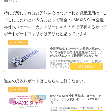
品です。
特に投資にそれほど興味関心はないけれど資産運用はそこ
そこにしたいという方にとって現金：eMAXIS Slim 全世
界株式（オール・カントリー）＝５：５で保有するカウチ
ポテトポートフォリオはアリだと思っています。
全世界株式インデックス投信と現金を
5:5で保有するのは資産運用にこだわり
がない人にとって最適解ではないか
シオイ(@shioi401shioi)です。先日、子供の保
育園で使うコット用のお昼寝タオルを至急調達
しなければならず、手作りで用意することがあ
りました。特に手作りにこだわりがあった訳で
はないので既製品でも良かったのですが。そん
な事があって改...
過去の月次レポートはこちらをご覧ください。
eMAXIS Slim 全世界株式（オール・カ
ントリー）│月次レポート（2022年3
月）
シオイ（@shioi401shioi）です。急速な円安に
米国株式市場のちょっとした戻しのおかげであ